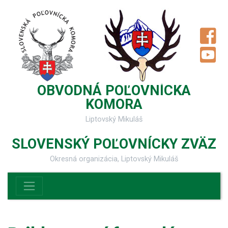
OBVODNÁ POĽOVNÍCKA
KOMORA
Liptovský Mikuláš
SLOVENSKÝ POĽOVNÍCKY ZVÄZ
Okresná organizácia, Liptovský Mikuláš