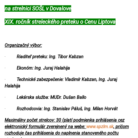
na strelnici SOŠL v Dovalove
XIX. ročník streleckého preteku o Cenu Liptova
Organizačný výbor:
·
Riaditeľ preteku: Ing. Tibor Kabzan
·
Ekonóm: Ing. Juraj Halahija
·
Technické zabezpečenie: Vladimír Kabzan, Ing. Juraj
Halahija
·
Lekárska služba: MUDr. Dušan Ballo
·
Rozhodcovia: Ing. Stanislav Páluš, Ing. Milan Horvát
Maximálny počet strelcov: 30 (platí podmienka prihlásenia cez
elektronický formulár zverejnený na webe:
www.spzlm.sk
, pričom
rozhoduje čas prihlásenia do naplnenia stanoveného počtu