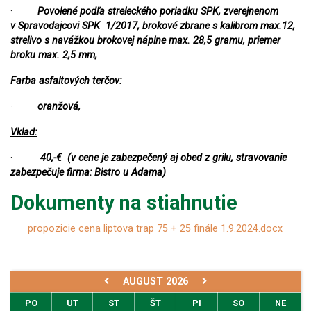
·
Povolené podľa streleckého poriadku SPK, zverejnenom
v Spravodajcovi SPK 1/2017, brokové zbrane s kalibrom max.12,
strelivo s navážkou brokovej náplne max. 28,5 gramu, priemer
broku max. 2,5 mm,
Farba asfaltových terčov:
·
oranžová,
Vklad:
·
40,-€ (v cene je zabezpečený aj obed z grilu, stravovanie
zabezpečuje firma: Bistro u Adama)
Dokumenty na stiahnutie
propozicie cena liptova trap 75 + 25 finále 1.9.2024.docx
AUGUST 2026
PO
UT
ST
ŠT
PI
SO
NE