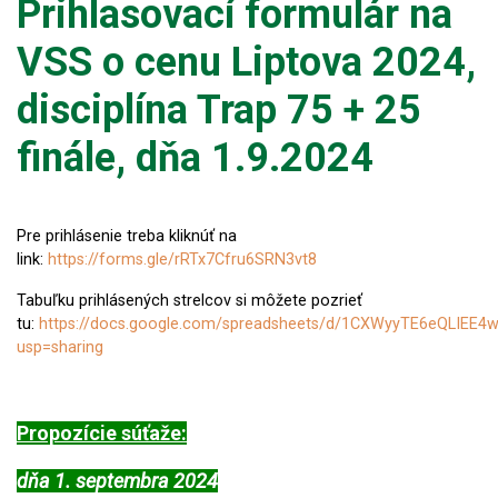
Prihlasovací formulár na
VSS o cenu Liptova 2024,
disciplína Trap 75 + 25
finále, dňa 1.9.2024
Pre prihlásenie treba kliknúť na
link:
https://forms.gle/rRTx7Cfru6SRN3vt8
Tabuľku prihlásených strelcov si môžete pozrieť
tu:
https://docs.google.com/spreadsheets/d/1CXWyyTE6eQLIE
usp=sharing
Propozície súťaže:
dňa 1. septembra 2024