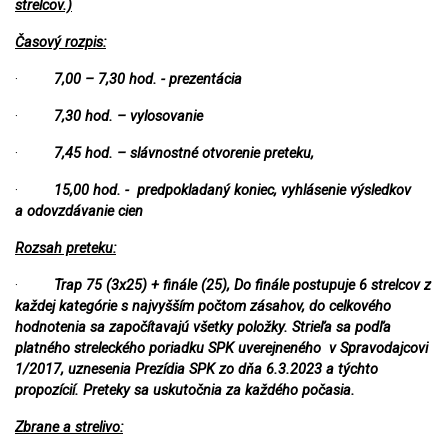
strelcov.)
Časový rozpis:
·
7,00 – 7,30 hod. - prezentácia
·
7,30 hod. – vylosovanie
·
7,45 hod. – slávnostné otvorenie preteku,
·
15,00 hod. - predpokladaný koniec, vyhlásenie výsledkov
a odovzdávanie cien
Rozsah preteku:
·
Trap 75 (3x25) + finále (25), Do finále postupuje 6 strelcov z
každej kategórie s najvyšším počtom zásahov, do celkového
hodnotenia sa započítavajú všetky položky. Strieľa sa podľa
platného streleckého poriadku SPK uverejneného v Spravodajcovi
1/2017, uznesenia Prezídia SPK zo dňa 6.3.2023 a týchto
propozícií. Preteky sa uskutočnia za každého počasia.
Zbrane a strelivo: