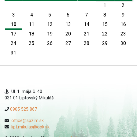
1
2
3
4
5
6
7
8
9
10
11
12
13
14
15
16
17
18
19
20
21
22
23
24
25
26
27
28
29
30
31
Ul. 1. mája č. 40
031 01 Liptovský Mikuláš
0905 525 867
office@spzlm.sk
lipt.mikulas@opk.sk