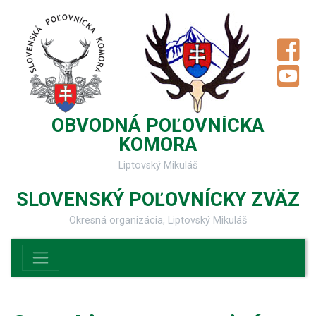
OBVODNÁ POĽOVNÍCKA
KOMORA
Liptovský Mikuláš
SLOVENSKÝ POĽOVNÍCKY ZVÄZ
Okresná organizácia, Liptovský Mikuláš