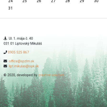
24
25
26
27
28
29
30
31
Ul. 1. mája č. 40
031 01 Liptovský Mikuláš
0905 525 867
office@spzlm.sk
lipt.mikulas@opk.sk
© 2020, developed by
creative solution