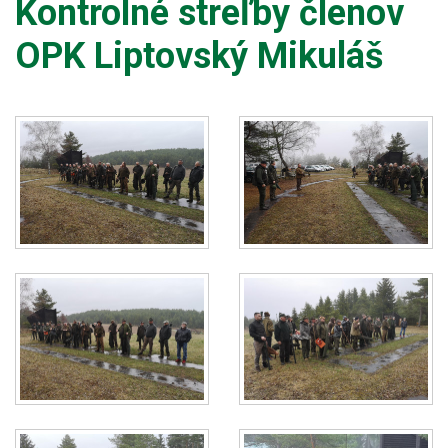
Kontrolné streľby členov
OPK Liptovský Mikuláš