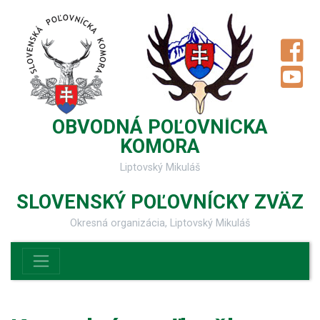
OBVODNÁ POĽOVNÍCKA
KOMORA
Liptovský Mikuláš
SLOVENSKÝ POĽOVNÍCKY ZVÄZ
Okresná organizácia, Liptovský Mikuláš