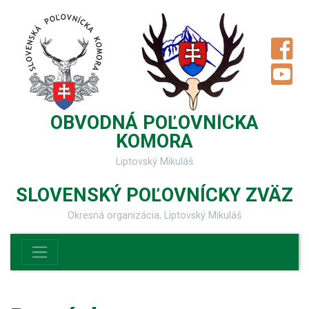
OBVODNÁ POĽOVNÍCKA
KOMORA
Liptovský Mikuláš
SLOVENSKÝ POĽOVNÍCKY ZVÄZ
Okresná organizácia, Liptovský Mikuláš