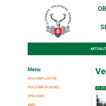
OB
S
AKTUALI
Menu
Ve
POĽOVNÝ LÍSTOK
POĽOVNÍCKY KURZ
01.09
VÝSLEDKY
AMO