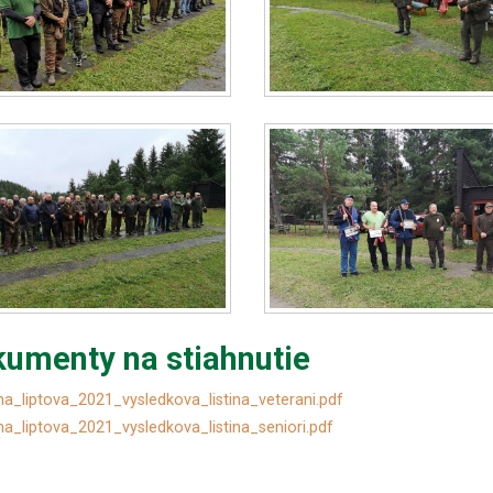
umenty na stiahnutie
na_liptova_2021_vysledkova_listina_veterani.pdf
na_liptova_2021_vysledkova_listina_seniori.pdf