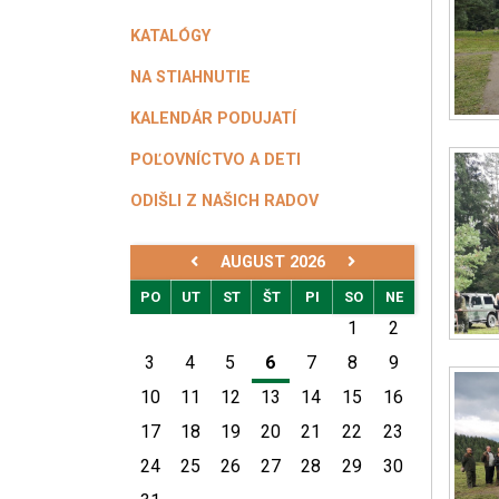
KATALÓGY
NA STIAHNUTIE
KALENDÁR PODUJATÍ
POĽOVNÍCTVO A DETI
ODIŠLI Z NAŠICH RADOV
AUGUST 2026
PO
UT
ST
ŠT
PI
SO
NE
1
2
3
4
5
6
7
8
9
10
11
12
13
14
15
16
17
18
19
20
21
22
23
24
25
26
27
28
29
30