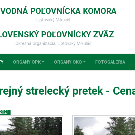
VODNÁ POĽOVNÍCKA KOMORA
Liptovský Mikuláš
LOVENSKÝ POĽOVNÍCKY ZVÄZ
Okresná organizácia, Liptovský Mikuláš
TY
ORGÁNY OPK
ORGÁNY OKO
FOTOGALÉRIA
rejný strelecký pretek - Cen
.2021