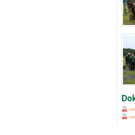
Dok
ce
ce