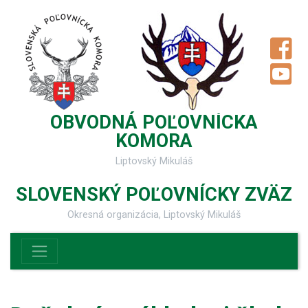
OBVODNÁ POĽOVNÍCKA
KOMORA
Liptovský Mikuláš
SLOVENSKÝ POĽOVNÍCKY ZVÄZ
Okresná organizácia, Liptovský Mikuláš